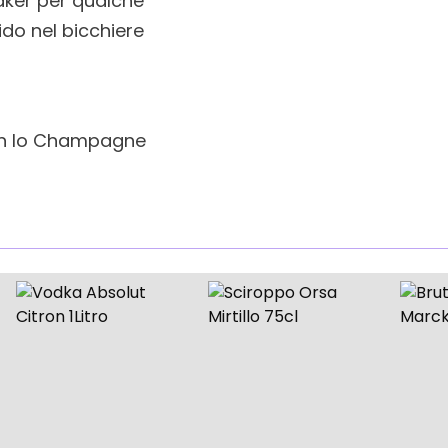
aker per qualche
uido nel bicchiere
con lo Champagne