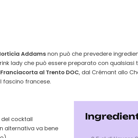
orticia Addams
non può che prevedere ingredient
drink lady che può essere preparato con qualsiasi ti
l
Franciacorta al Trento DOC
, dal Crémant allo C
l fascino francese.
Ingredient
 del cocktail
 in alternativa va bene
no)