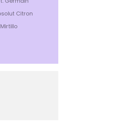
 St. Germain
bsolut Citron
Mirtillo