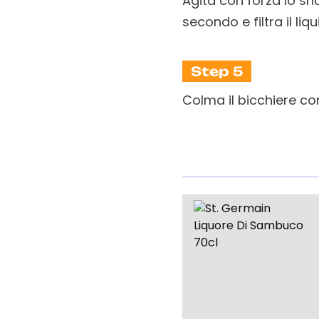
Agita con forza lo sh
secondo e filtra il liq
Step 5
Colma il bicchiere 