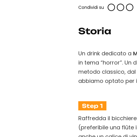
Condividi su
Storia
Un drink dedicato a
M
in tema “horror”. Un 
metodo classico, da
abbiamo optato per i
Step 1
Raffredda il bicchiere
(preferibile una flûte
anche un calice di vi