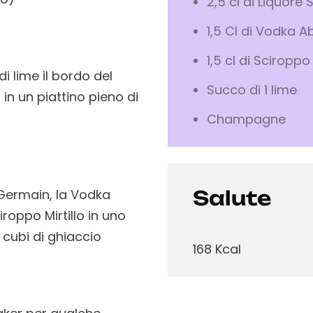
2,5 cl di Liquore
1,5 Cl di Vodka A
1,5 cl di Sciroppo 
i lime il bordo del
Succo di 1 lime
in un piattino pieno di
Champagne
. Germain, la Vodka
Salute
iroppo Mirtillo in uno
 cubi di ghiaccio
168 Kcal