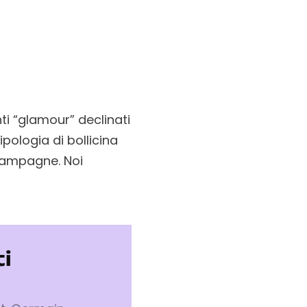
i “glamour” declinati
pologia di bollicina
hampagne. Noi
i