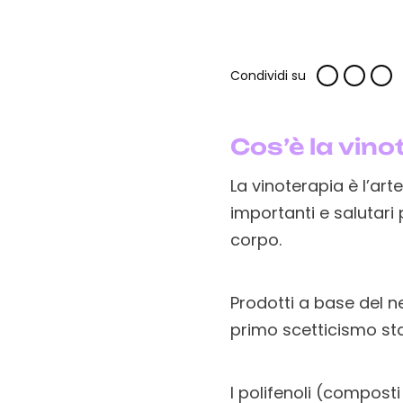
Condividi su
Cos’è la vino
La vinoterapia è l’art
importanti e salutari p
corpo.
Prodotti a base del n
primo scetticismo st
I polifenoli (composti