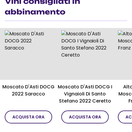
Vini consigliati in
abbinamento
Moscato D'Asti DOCG
Moscato D'Asti DOCG I
Alt
2022 Saracco
Vignaioli Di Santo
Mosca
Stefano 2022 Ceretto
F
ACQUISTA ORA
ACQUISTA ORA
AC