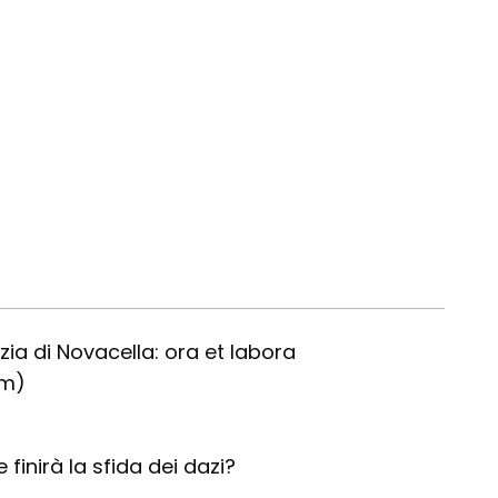
Cosa 
ia di Novacella: ora et labora
um)
finirà la sfida dei dazi?