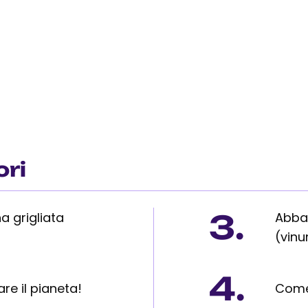
ori
3.
a grigliata
Abbaz
(vin
4.
e il pianeta!
Come 