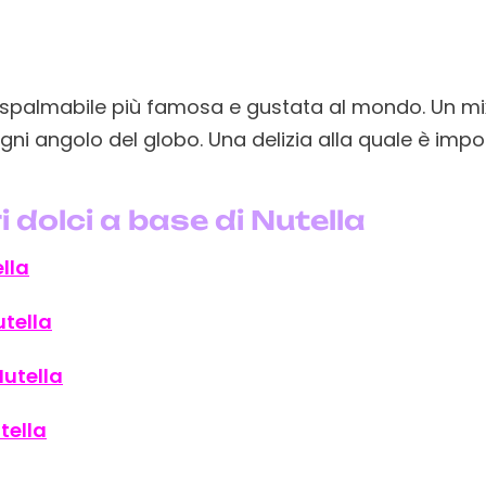
a spalmabile più famosa e gustata al mondo. Un mi
ni angolo del globo. Una delizia alla quale è imposs
i dolci a base di Nutella
lla
tella
utella
tella