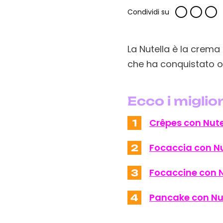
Condividi su
La Nutella è la crem
che ha conquistato og
Ecco i miglior
Crêpes con Nute
1
Focaccia con Nu
2
Focaccine con N
3
Pancake con Nu
4