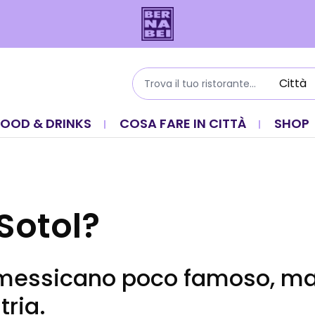
FOOD & DRINKS
COSA FARE IN CITTÀ
SHOP
 Sotol?
 messicano poco famoso, m
tria.