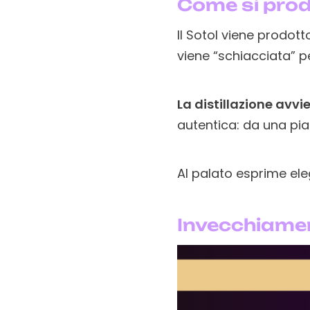
Come si prod
Il Sotol viene prodott
viene “schiacciata” pe
La distillazione avv
autentica: da una pian
Al palato esprime ele
Invecchiame