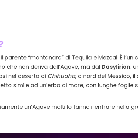
?
 il parente “montanaro” di Tequila e Mezcal. È l’unic
no che non deriva dall’Agave, ma dal
Dasylirion
: 
osi nel deserto di
Chihuaha
, a nord del Messico, i
petto simile ad un’erba di mare, con lunghe foglie 
amente un’Agave molti lo fanno rientrare nella gr