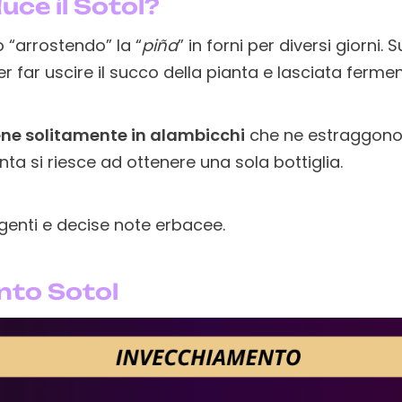
uce il Sotol?
o “arrostendo” la “
piña
” in forni per diversi giorni
r far uscire il succo della pianta e lasciata fermen
iene solitamente in alambicchi
che ne estraggono 
ta si riesce ad ottenere una sola bottiglia.
genti e decise note erbacee.
nto Sotol