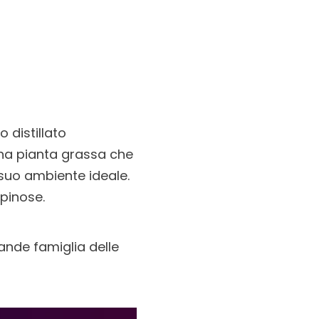
o distillato
una pianta grassa che
l suo ambiente ideale.
spinose.
ande famiglia delle