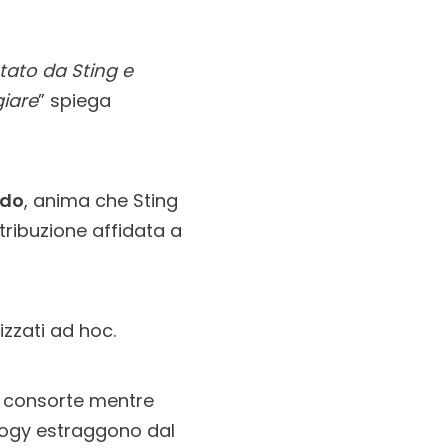
tato da Sting e
giare
” spiega
ndo
, anima che Sting
tribuzione affidata a
izzati ad hoc.
 e consorte mentre
ology estraggono dal