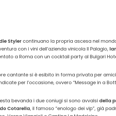
die Styler
continuano la propria ascesa nel mond
ntura con i vini dell’azienda vinicola Il Palagio,
la
ntato a Roma con un cocktail party al Bulgari Hote
bre cantante si è esibito in forma privata per amici 
indicate per l’occasione, ovvero “Message in a Bott
uesta bevanda i due coniugi si sono avvalsi
della p
rdo Cotarella
, il famoso “enologo dei vip”, già pa