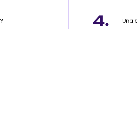
4.
e?
Una b