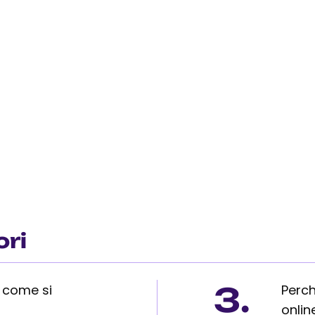
ori
3.
e come si
Perch
onlin