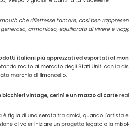
o, Vespa Vignaioli e Cantina La Madeleine.
outh che riflettesse l’amore, così ben rappresen
o generoso, armonioso, equilibrato di vivere e viag
odotti italiani più apprezzati ed esportati al mo
ntando molto al mercato degli Stati Uniti con la dis
zato marchio di limoncello.
bicchieri vintage, cerini e un mazzo di carte
real
 è figlia di una serata tra amici, quando l’artista
zione di voler iniziare un progetto legato alla mix