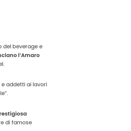
o del beverage e
nciano l’Amaro
l.
e addetti ai lavori
le“.
restigiosa
dre di famose