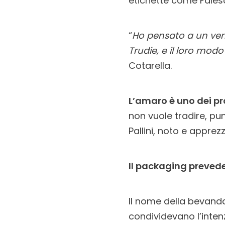
etichette come Falesc
“
Ho pensato a un verm
Trudie, e il loro mod
Cotarella.
L’amaro è uno dei pr
non vuole tradire, pu
Pallini, noto e apprez
Il packaging prevede 
Il nome della bevanda
condividevano l’inten