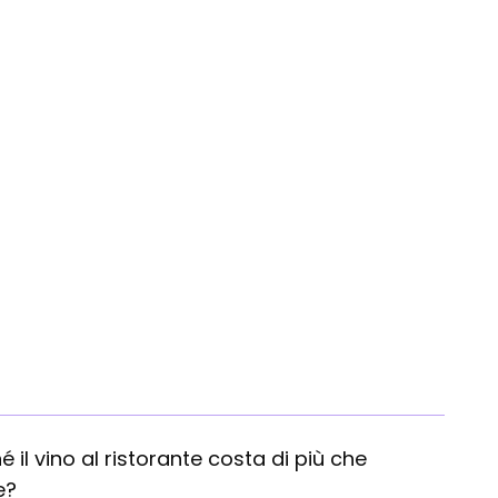
Quali
é il vino al ristorante costa di più che
e?