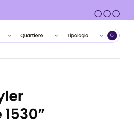
yler
 1530”