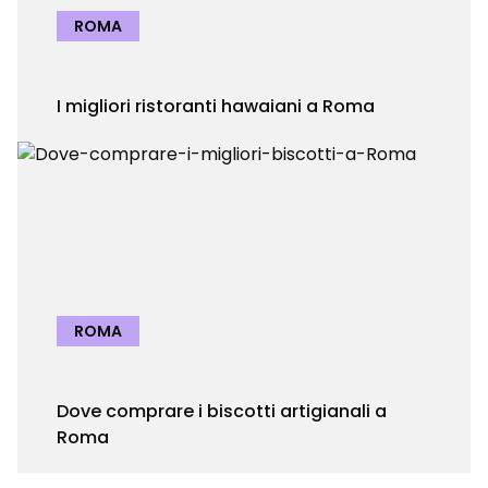
ROMA
I migliori ristoranti hawaiani a Roma
ROMA
Dove comprare i biscotti artigianali a
Roma